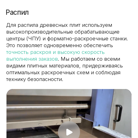
Фрезеровка
Сложные фасады, декоративные элементы
и индивидуальные решения по дизайну
выполняются методом фрезеровки. Мы
можем
придать деталям любую форму, используя
современные станки с ЧПУ
, что открывает
широкие возможности для реализации самых
смелых задумок.