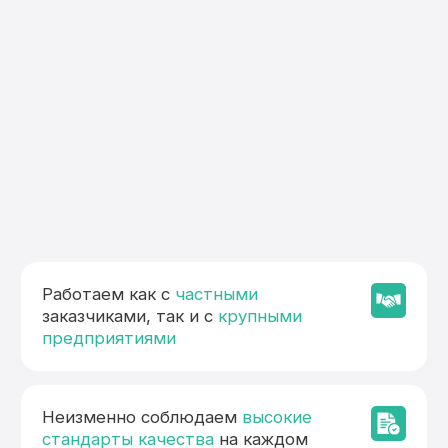
Работаем как с
частными
заказчиками, так и с
крупными
предприятиями
Неизменно соблюдаем
высокие
стандарты качества
на каждом
этапе
Обращаясь к нам, вы получаете
комплексный подход
от идеи до
готового изделия
Мы гордимся нашим
производством и непрерывно
совершенствуем процессы,
чтобы предлагать вам мебель
и интерьерные решения,