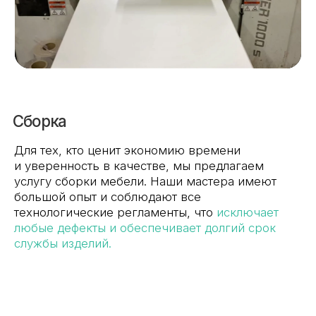
+7 495 799 83 99
info@plitorg.ru
КАТАЛОГ
ЛДСП/ДСП
ЛМДФ / МДФ
ЛХДФ/ХДФ
Столешницы Ультрадекор
Плинтуса кухонные
Бумажно-слоистые пластики CPL Ультрадекор
Столешницы Slim line
Кромочный материал
OSB-3
Мебельная фурнитура
Клей-расплав
ИНФОРМАЦИЯ
Декоры и текстуры плит
Производство