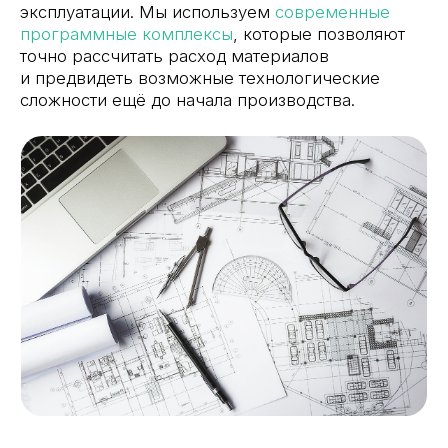
кромок с торцами деталей.
Присадка
Присадочные операции (сверление, выборка
пазов, четвертей и тд.) проводятся на
высокоточном оборудовании с ЧПУ. Это
гарантирует
правильное позиционирование
отверстий
, а значит,
лёгкую и быструю сборку
без перекосов.