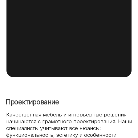
выполнения заказов
. Мы работаем со всеми
видами плитных материалов, придерживаясь
оптимальных раскроечных схем и соблюдая
технику безопасности.
Кромление
После распила
детали обрабатываются
на кромкооблицовочных станках, что придаёт
изделиям завершённый вид и
повышает
их влагостойкость
. Мы используем
качественные клеи и кромочный материал,
обеспечивая надёжное и эстетичное соединение