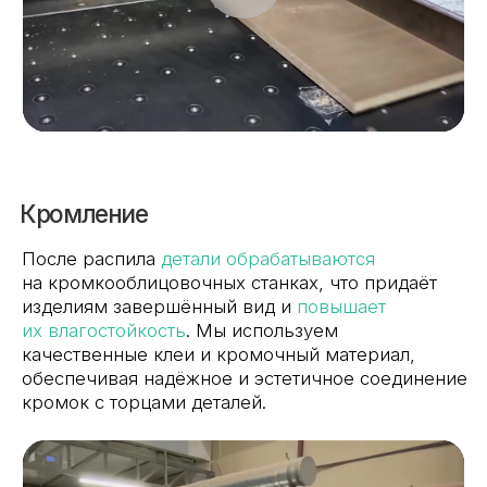
Упаковка и ОТК
Каждая
деталь проходит тщательную проверку
в отделе технического контроля (ОТК). Затем
изделия упаковываются с учётом их габаритов
и хрупкости, чтобы гарантированно доехать
до клиента без повреждений. Особое внимание
уделяется защите кромок, фурнитуры и готовых
поверхностей.