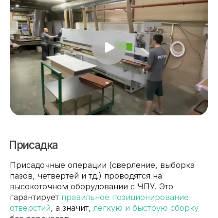
Сборка
Для тех, кто ценит экономию времени
и уверенность в качестве, мы предлагаем
услугу сборки мебели. Наши мастера имеют
большой опыт и соблюдают все
технологические регламенты, что
исключает
любые дефекты и обеспечивает долгий срок
службы изделий.