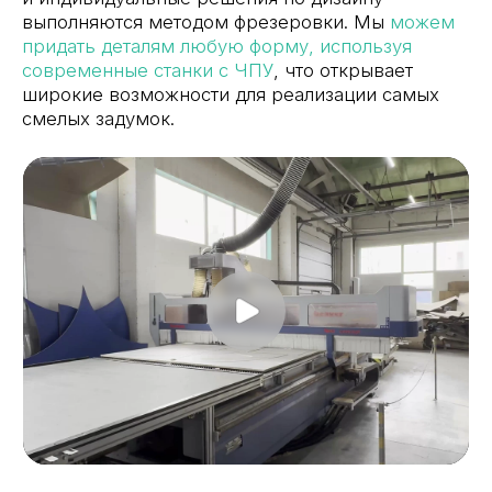
Монтаж
Завершающий этап — профессиональный
монтаж. Наши специалисты приедут к вам,
быстро и аккуратно установят изделия, проверят
качество креплений и проведут финальный тест.
В результате вы получаете полностью готовое
решение, соответствующее всем вашим
ожиданиям и требованиям.