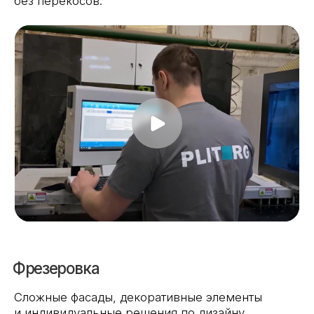
Доставка
Собственный автопарк
позволяет нам
доставлять продукцию по Москве, области
и в другие регионы. По желанию клиента
осуществляем
подъём на этаж
, что особенно
важно в многоэтажных домах без грузового
лифта или при наличии крупногабаритных
изделий.