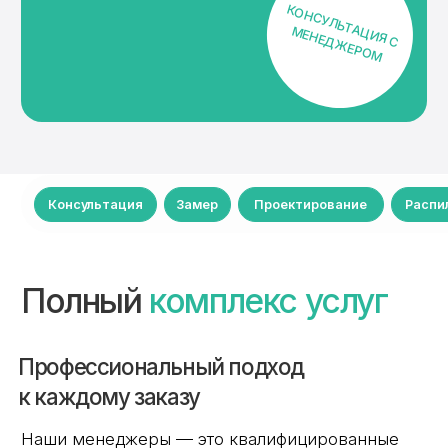
и технологиях обработки. Благодаря тесной
связке с производством мы быстро
рассчитываем проекты, подбираем
оптимальные материалы и помогаем
с техническими решениями: будь то распил
ЛДСП, заказ деталей по чертежу или подбор
торгового оборудования.
Замер
Точный замер — залог безупречно
спроектированной мебели. Мы уделяем особое