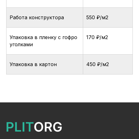
Проектирование
Распил
Кромление
Работа конструктора
550 ₽/м2
Присадка
Фрезеровка
Упаковка и ОТК
Упаковка в пленку с гофро
170 ₽/м2
Сборка
уголками
Доставка
Монтаж
Прайс-лист
Контакты
Упаковка в картон
450 ₽/м2
Политика конфиденциальности
Дизайн сайта: artandkate