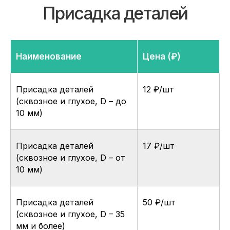
КАТАЛОГ
ЛДСП/ДСП
ЛМДФ / МДФ
Наименование
Цена (₽)
ЛХДФ/ХДФ
Столешницы Ультрадекор
Плинтуса кухонные
Присадка деталей
12 ₽/шт
Бумажно-слоистые пластики CPL Ультрадекор
(сквозное и глухое, D – до
Столешницы Slim line
Кромочный материал
10 мм)
OSB-3
Мебельная фурнитура
Клей-расплав
Присадка деталей
17 ₽/шт
(сквозное и глухое, D – от
10 мм)
ИНФОРМАЦИЯ
Декоры и текстуры плит
Производство
Присадка деталей
50 ₽/шт
Консультация
(сквозное и глухое, D – 35
Замер
мм и более)