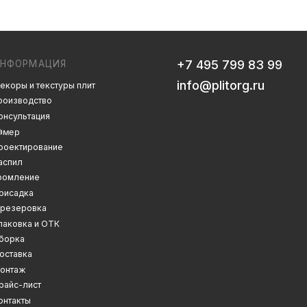
info@plitorg.ru
 плит
Дизайн сайта: artandkate