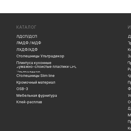
ЛДСП/ДСП
Декоры и текстуры
ЛМДФ / МДФ
Производство
ЛХДФ/ХДФ
Консультация
Замер
Столешницы Ультрадекор
Плинтуса кухонные
Проектирование
Бумажно-слоистые пластики CPL
Распил
Ультрадекор
Столешницы Slim line
Кромление
Кромочный материал
Присадка
OSB-3
Фрезеровка
Мебельная фурнитура
Упаковка и ОТК
Клей-расплав
Сборка
Доставка
Монтаж
Прайс-лист
Контакты
Политика конфиденциальности