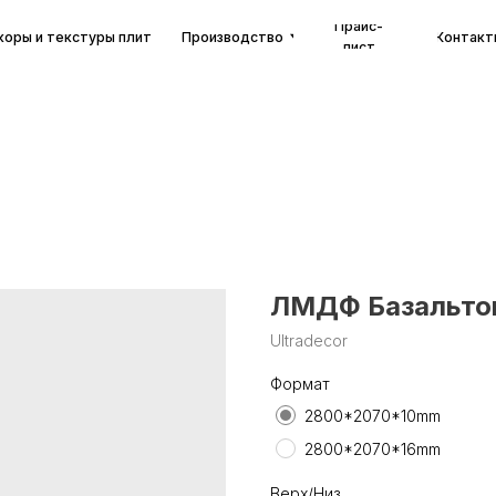
Прайс-
екстуры плит
Производство
Контакты
лист
ЛМДФ Базальтов
Ultradecor
Формат
2800*2070*10mm
2800*2070*16mm
Верх/Низ