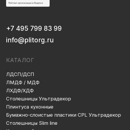
ИНФОРМАЦИЯ
Декоры и текстуры плит
Производство
Консультация
Замер
Проектирование
Распил
Кромление
Присадка
Фрезеровка
Упаковка и ОТК
Сборка
Доставка
Монтаж
Прайс-лист
Контакты
Политика конфиденциальности
Дизайн сайта: artandkate