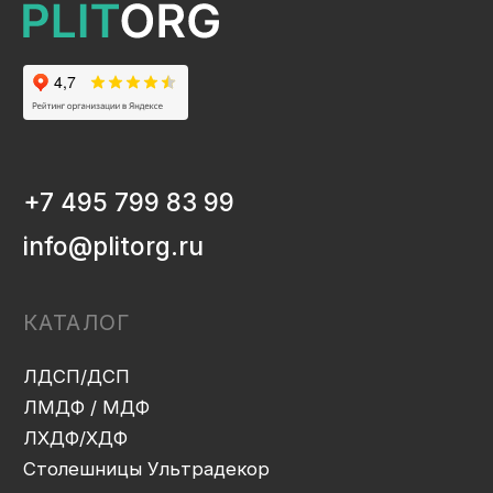
ЛМДФ / МДФ
ЛХДФ/ХДФ
Столешницы Ультрадекор
Плинтуса кухонные
Бумажно-слоистые пластики CPL Ультрадекор
Столешницы Slim line
Кромочный материал
OSB-3
Мебельная фурнитура
Клей-расплав
ИНФОРМАЦИЯ
Декоры и текстуры плит
Производство
Консультация
Замер
Проектирование
Распил
Кромление
Присадка
Фрезеровка