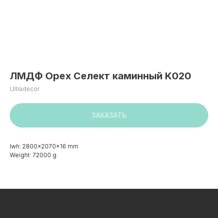
ЛМДФ Орех Селект каминный K020
Ultradecor
ЗАКАЗАТЬ
lwh: 2800x2070x16 mm
Weight: 72000 g
+7 495 799 83 99
info@plitorg.ru
КАТАЛОГ
ЛДСП/ДСП