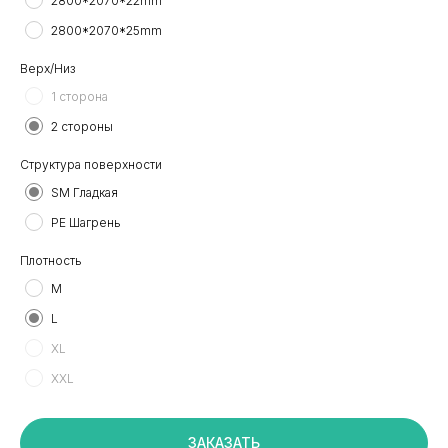
2800*2070*22mm
2800*2070*25mm
Верх/Низ
1 сторона
2 стороны
Структура поверхности
SM Гладкая
PE Шагрень
Плотность
M
+7 495 799 83 99
L
info@plitorg.ru
XL
XXL
КАТАЛОГ
ЛДСП/ДСП
ЗАКАЗАТЬ