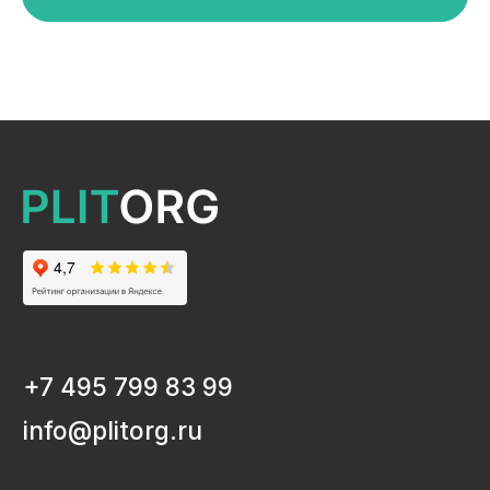
ЛМДФ / МДФ
ЛХДФ/ХДФ
Столешницы Ультрадекор
Плинтуса кухонные
Бумажно-слоистые пластики CPL Ультрадекор
Столешницы Slim line
Кромочный материал
OSB-3
Мебельная фурнитура
Клей-расплав
ИНФОРМАЦИЯ
Декоры и текстуры плит
Производство
Консультация
Замер
Проектирование
Распил
Кромление
Присадка
Фрезеровка