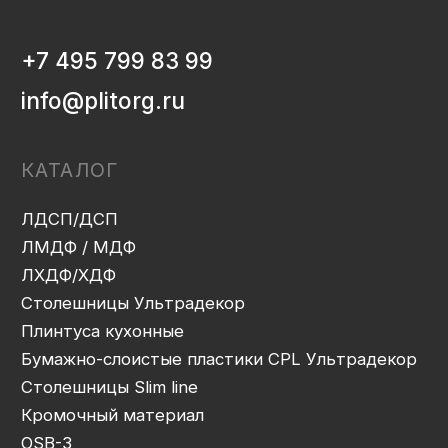
ИНФОРМАЦИЯ
Декоры и текстуры плит
Производство
Консультация
Замер
Проектирование
Распил
Кромление
Присадка
Фрезеровка
Упаковка и ОТК
Сборка
Доставка
Монтаж
Прайс-лист
Контакты
Политика конфиденциальности
Дизайн сайта: artandkate