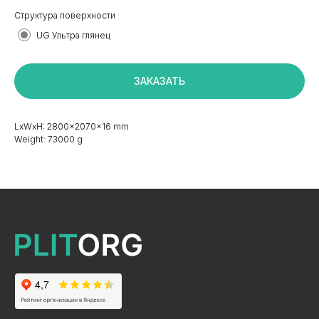
Структура поверхности
UG Ультра глянец
+7 495 799 83 99
ЗАКАЗАТЬ
info@plitorg.ru
LxWxH: 2800x2070x16 mm
КАТАЛОГ
Weight: 73000 g
ЛДСП/ДСП
ЛМДФ / МДФ
ЛХДФ/ХДФ
Столешницы Ультрадекор
Плинтуса кухонные
Бумажно-слоистые пластики CPL Ультрадекор
Столешницы Slim line
Кромочный материал
OSB-3
Мебельная фурнитура
Клей-расплав