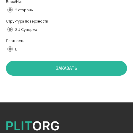
Верх/Низ
2 стороны
Структура поверхности
SU Супермат
Плотность
+7 495 799 83 99
L
info@plitorg.ru
ЗАКАЗАТЬ
КАТАЛОГ
ЛДСП/ДСП
ЛМДФ / МДФ
ЛХДФ/ХДФ
Столешницы Ультрадекор
Плинтуса кухонные
Бумажно-слоистые пластики CPL Ультрадекор
Столешницы Slim line
Кромочный материал
OSB-3