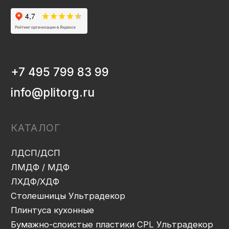
Мебельная фурнитура
Клей-расплав
ИНФОРМАЦИЯ
Декоры и текстуры плит
Производство
Консультация
Замер
Проектирование
Распил
Кромление
Присадка
Фрезеровка
Упаковка и ОТК
Сборка
Доставка
Монтаж
Прайс-лист
Контакты