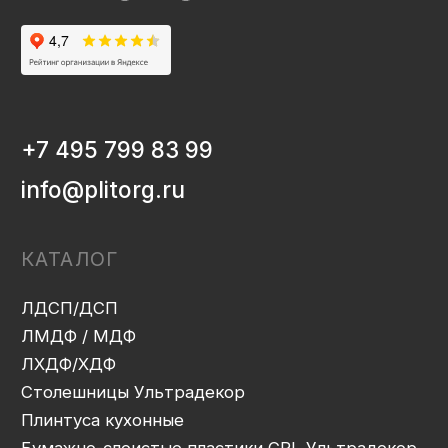
Мебельная фурнитура
Клей-расплав
ИНФОРМАЦИЯ
Декоры и текстуры плит
Производство
Консультация
Замер
Проектирование
Распил
Кромление
Присадка
Фрезеровка
Упаковка и ОТК
Сборка
Доставка
Монтаж
Прайс-лист
Контакты