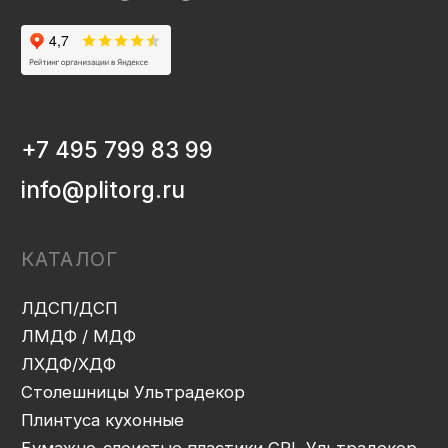
Мебельная фурнитура
Клей-расплав
ИНФОРМАЦИЯ
Декоры и текстуры плит
Производство
Консультация
Замер
Проектирование
Распил
Кромление
Присадка
Фрезеровка
Упаковка и ОТК
Сборка
Доставка
Монтаж
Прайс-лист
Контакты