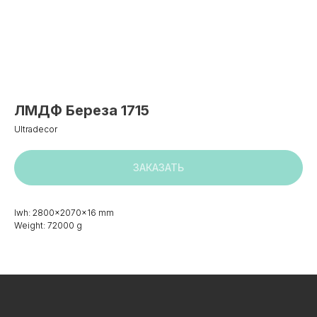
ЛМДФ Береза 1715
Ultradecor
ЗАКАЗАТЬ
lwh: 2800x2070x16 mm
Weight: 72000 g
+7 495 799 83 99
info@plitorg.ru
КАТАЛОГ
ЛДСП/ДСП