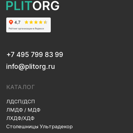
ЛМДФ / МДФ
ЛХДФ/ХДФ
Столешницы Ультрадекор
Плинтуса кухонные
Бумажно-слоистые пластики CPL Ультрадекор
Столешницы Slim line
Кромочный материал
OSB-3
Мебельная фурнитура
Клей-расплав
ИНФОРМАЦИЯ
Декоры и текстуры плит
Производство
Консультация
Замер
Проектирование
Распил
Кромление
Присадка
Фрезеровка