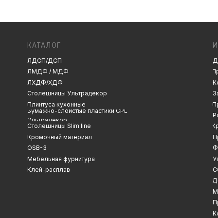
ЛДСП/ДСП
Декоры и текстуры
ЛМДФ / МДФ
Производство
ЛХДФ/ХДФ
Консультация
Замер
Столешницы Ультрадекор
Плинтуса кухонные
Проектирование
Бумажно-слоистые пластики CPL
Распил
Ультрадекор
Столешницы Slim line
Кромление
Кромочный материал
Присадка
OSB-3
Фрезеровка
Мебельная фурнитура
Упаковка и ОТК
Клей-расплав
Сборка
Доставка
Монтаж
Прайс-лист
Контакты
Политика конфиденциальности