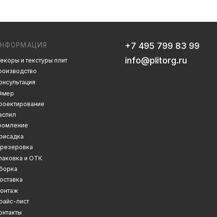
info@plitorg.ru
 плит
Дизайн сайта: artandkate