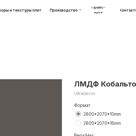
Прайс-
екстуры плит
Производство
Контакты
лист
ЛМДФ Кобальтов
Ultradecor
Формат
2800*2070*10mm
2800*2070*16mm
Верх/Низ