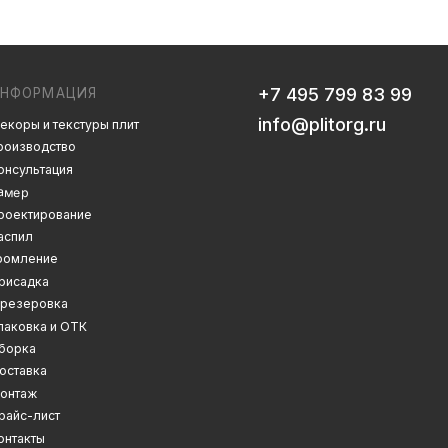
info@plitorg.ru
 плит
Дизайн сайта: artandkate