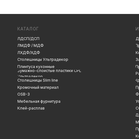
ЛДСП/ДСП
Декоры и текстуры
ЛМДФ / МДФ
Производство
ЛХДФ/ХДФ
Консультация
Замер
Столешницы Ультрадекор
Плинтуса кухонные
Проектирование
Бумажно-слоистые пластики CPL
Распил
Ультрадекор
Столешницы Slim line
Кромление
Кромочный материал
Присадка
OSB-3
Фрезеровка
Мебельная фурнитура
Упаковка и ОТК
Клей-расплав
Сборка
Доставка
Монтаж
Прайс-лист
Контакты
Политика конфиденциальности