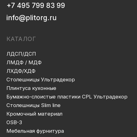
ИНФОРМАЦИЯ
Декоры и текстуры плит
Производство
Консультация
Замер
Проектирование
Распил
Кромление
Присадка
Фрезеровка
Упаковка и ОТК
Сборка
Доставка
Монтаж
Прайс-лист
Контакты
Политика конфиденциальности
Дизайн сайта: artandkate