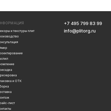
info@plitorg.ru
 плит
Дизайн сайта: artandkate