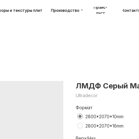
Прайс-
екстуры плит
Производство
Контакты
лист
ЛМДФ Серый Ма
Ultradecor
Формат
2800*2070*10mm
2800*2070*16mm
Верх/Низ