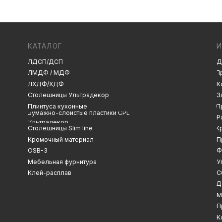
ЛДСП/ДСП
Декоры и текстуры
ЛМДФ / МДФ
Производство
ЛХДФ/ХДФ
Консультация
Замер
Столешницы Ультрадекор
Плинтуса кухонные
Проектирование
Бумажно-слоистые пластики CPL
Распил
Ультрадекор
Столешницы Slim line
Кромление
Кромочный материал
Присадка
OSB-3
Фрезеровка
Мебельная фурнитура
Упаковка и ОТК
Клей-расплав
Сборка
Доставка
Монтаж
Прайс-лист
Контакты
Политика конфиденциальности