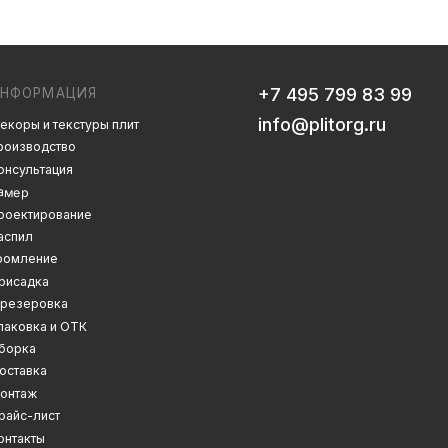
info@plitorg.ru
 плит
Дизайн сайта: artandkate