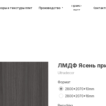
Прайс-
екстуры плит
Производство
Контакты
лист
ЛМДФ Ясень пр
Ultradecor
Формат
2800*2070*10mm
2800*2070*16mm
Верх/Низ