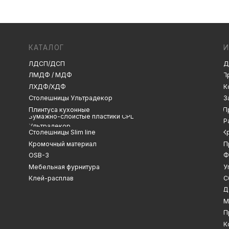
ЛДСП/ДСП
Декоры и текстуры
ЛМДФ / МДФ
Производство
ЛХДФ/ХДФ
Консультация
Замер
Столешницы Ультрадекор
Плинтуса кухонные
Проектирование
Бумажно-слоистые пластики CPL
Распил
Ультрадекор
Столешницы Slim line
Кромление
Кромочный материал
Присадка
OSB-3
Фрезеровка
Мебельная фурнитура
Упаковка и ОТК
Клей-расплав
Сборка
Доставка
Монтаж
Прайс-лист
Контакты
Политика конфиденциальности