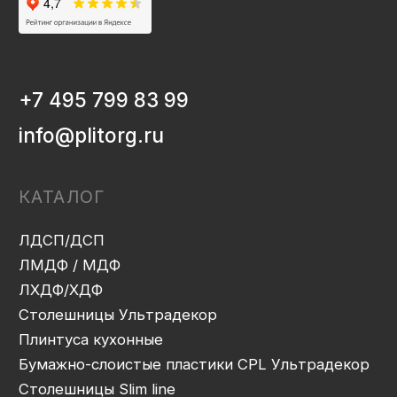
Плинтуса кухонные
Бумажно-слоистые пластики CPL Ультрадекор
Столешницы Slim line
Кромочный материал
OSB-3
Мебельная фурнитура
Клей-расплав
ИНФОРМАЦИЯ
Декоры и текстуры плит
Производство
Консультация
Замер
Проектирование
Распил
Кромление
Присадка
Фрезеровка
Упаковка и ОТК
Сборка