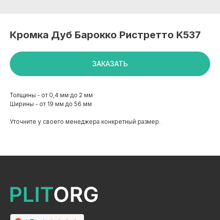
Кромка Дуб Барокко Ристретто K537
ЗАКАЗАТЬ
Толщины - от 0,4 мм до 2 мм
Ширины - от 19 мм до 56 мм
Уточните у своего менеджера конкретный размер.
+7 495 799 83 99
info@plitorg.ru
КАТАЛОГ
ЛДСП/ДСП
ЛМДФ / МДФ
ЛХДФ/ХДФ
Столешницы Ультрадекор