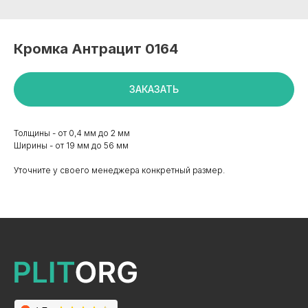
Кромка Антрацит 0164
ЗАКАЗАТЬ
Толщины - от 0,4 мм до 2 мм
Ширины - от 19 мм до 56 мм
Уточните у своего менеджера конкретный размер.
+7 495 799 83 99
info@plitorg.ru
КАТАЛОГ
ЛДСП/ДСП
ЛМДФ / МДФ
ЛХДФ/ХДФ
Столешницы Ультрадекор