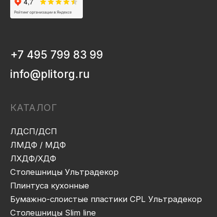
Плинтуса кухонные
Бумажно-слоистые пластики CPL Ультрадекор
Столешницы Slim line
Кромочный материал
OSB-3
Мебельная фурнитура
Клей-расплав
ИНФОРМАЦИЯ
Декоры и текстуры плит
Производство
Консультация
Замер
Проектирование
Распил
Кромление
Присадка
Фрезеровка
Упаковка и ОТК
Сборка