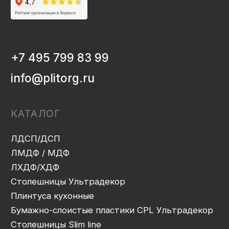
Плинтуса кухонные
Бумажно-слоистые пластики CPL Ультрадекор
Столешницы Slim line
Кромочный материал
OSB-3
Мебельная фурнитура
Клей-расплав
ИНФОРМАЦИЯ
Декоры и текстуры плит
Производство
Консультация
Замер
Проектирование
Распил
Кромление
Присадка
Фрезеровка
Упаковка и ОТК
Сборка