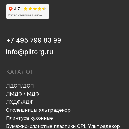
Столешницы Ультрадекор
Плинтуса кухонные
Бумажно-слоистые пластики CPL Ультрадекор
Столешницы Slim line
Кромочный материал
OSB-3
Мебельная фурнитура
Клей-расплав
ИНФОРМАЦИЯ
Декоры и текстуры плит
Производство
Консультация
Замер
Проектирование
Распил
Кромление
Присадка
Фрезеровка
Упаковка и ОТК