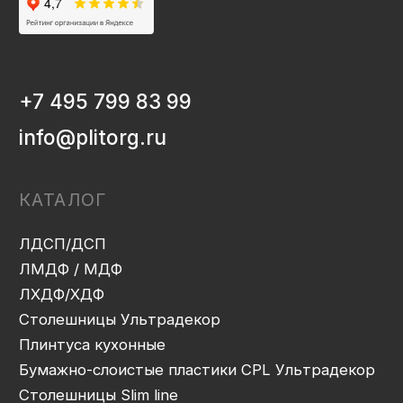
Плинтуса кухонные
Бумажно-слоистые пластики CPL Ультрадекор
Столешницы Slim line
Кромочный материал
OSB-3
Мебельная фурнитура
Клей-расплав
ИНФОРМАЦИЯ
Декоры и текстуры плит
Производство
Консультация
Замер
Проектирование
Распил
Кромление
Присадка
Фрезеровка
Упаковка и ОТК
Сборка