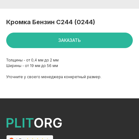
Кромка Бензин С244 (0244)
ЗАКАЗАТЬ
Толщины - от 0,4 мм до 2 мм
Ширины - от 19 мм до 56 мм
Уточните у своего менеджера конкретный размер.
+7 495 799 83 99
info@plitorg.ru
КАТАЛОГ
ЛДСП/ДСП
ЛМДФ / МДФ
ЛХДФ/ХДФ
Столешницы Ультрадекор