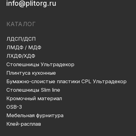
Декоры и текстуры плит
Производство
Консультация
Замер
Проектирование
Распил
Кромление
Присадка
Фрезеровка
Упаковка и ОТК
Сборка
Доставка
Монтаж
Прайс-лист
Контакты
Политика конфиденциальности
Дизайн сайта: artandkate