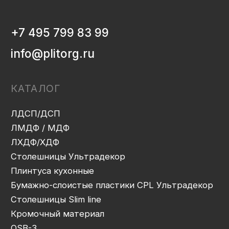
ИНФОРМАЦИЯ
Декоры и текстуры плит
Производство
Консультация
Замер
Проектирование
Распил
Кромление
Присадка
Фрезеровка
Упаковка и ОТК
Сборка
Доставка
Монтаж
Прайс-лист
Контакты
Политика конфиденциальности
Дизайн сайта: artandkate