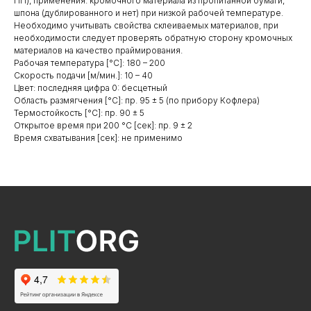
ПП), применения: кромочного материала из пропитанной бумаги,
шпона (дублированного и нет) при низкой рабочей температуре.
Необходимо учитывать свойства склеиваемых материалов, при
необходимости следует проверять обратную сторону кромочных
материалов на качество праймирования.
Рабочая температура [°C]: 180 – 200
+7 495 799 83 99
Скорость подачи [м/мин.]: 10 – 40
Цвет: последняя цифра 0: бесцетный
info@plitorg.ru
Область размягчения [°C]: пр. 95 ± 5 (по прибору Кофлера)
Термостойкость [°C]: пр. 90 ± 5
Открытое время при 200 °С [сек]: пр. 9 ± 2
КАТАЛОГ
Время схватывания [сек]: не применимо
ЛДСП/ДСП
ЛМДФ / МДФ
ЛХДФ/ХДФ
Столешницы Ультрадекор
Плинтуса кухонные
Бумажно-слоистые пластики CPL Ультрадекор
Столешницы Slim line
Кромочный материал
OSB-3
Мебельная фурнитура
Клей-расплав