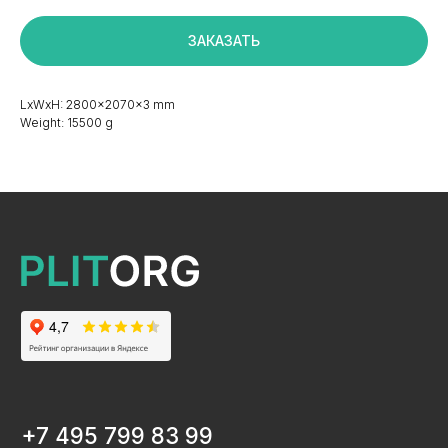
ЗАКАЗАТЬ
+7 495 799 83 99
info@plitorg.ru
LxWxH: 2800x2070x3 mm
Weight: 15500 g
КАТАЛОГ
ЛДСП/ДСП
ЛМДФ / МДФ
ЛХДФ/ХДФ
Столешницы Ультрадекор
Плинтуса кухонные
Бумажно-слоистые пластики CPL Ультрадекор
Столешницы Slim line
Кромочный материал
OSB-3
Мебельная фурнитура
Клей-расплав
ИНФОРМАЦИЯ