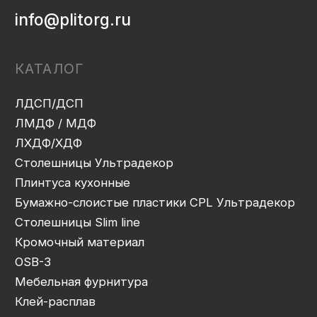
Декоры и текстуры плит
Производство
Консультация
Замер
Проектирование
Распил
Кромление
Присадка
Фрезеровка
Упаковка и ОТК
Сборка
Доставка
Монтаж
Прайс-лист
Контакты
Политика конфиденциальности
Дизайн сайта: artandkate