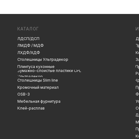
ЛДСП/ДСП
Декоры и текстуры
ЛМДФ / МДФ
Производство
ЛХДФ/ХДФ
Консультация
Замер
Столешницы Ультрадекор
Плинтуса кухонные
Проектирование
Бумажно-слоистые пластики CPL
Распил
Ультрадекор
Столешницы Slim line
Кромление
Кромочный материал
Присадка
OSB-3
Фрезеровка
Мебельная фурнитура
Упаковка и ОТК
Клей-расплав
Сборка
Доставка
Монтаж
Прайс-лист
Контакты
Политика конфиденциальности