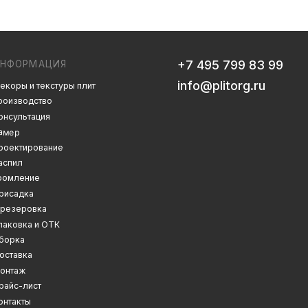
info@plitorg.ru
 плит
Дизайн сайта: artandkate