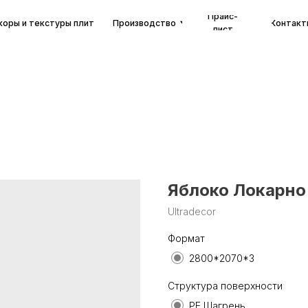
Прайс-
екстуры плит
Производство
Контакты
лист
Яблоко Локарно
Ultradecor
Формат
2800*2070*3
Структура поверхности
PE Шагрень