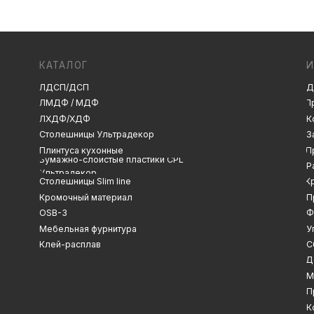
ЛДСП/ДСП
Декоры и текстуры
ЛМДФ / МДФ
Производство
ЛХДФ/ХДФ
Консультация
Замер
Столешницы Ультрадекор
Плинтуса кухонные
Проектирование
Бумажно-слоистые пластики CPL
Распил
Ультрадекор
Столешницы Slim line
Кромление
Кромочный материал
Присадка
OSB-3
Фрезеровка
Мебельная фурнитура
Упаковка и ОТК
Клей-расплав
Сборка
Доставка
Монтаж
Прайс-лист
Контакты
Политика конфиденциальности