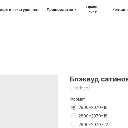
Прайс-
екстуры плит
Производство
Контакты
лист
Блэквуд сатино
Ultradecor
Формат
2800*2070*16
2800*2070*18
2800*2070*22