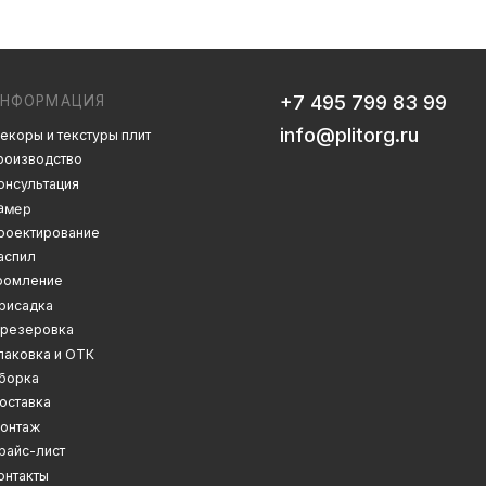
info@plitorg.ru
 плит
Дизайн сайта: artandkate