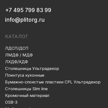
ИНФОРМАЦИЯ
Декоры и текстуры плит
Производство
Консультация
Замер
Проектирование
Распил
Кромление
Присадка
Фрезеровка
Упаковка и ОТК
Сборка
Доставка
Монтаж
Прайс-лист
Контакты
Политика конфиденциальности
Дизайн сайта: artandkate