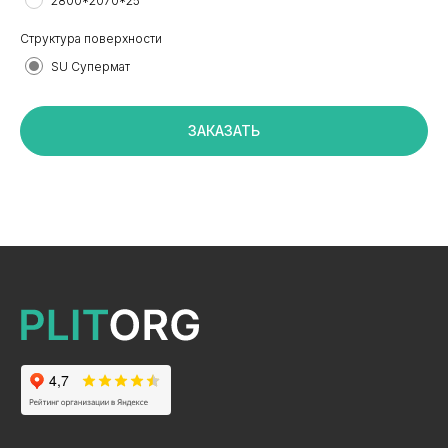
2800*2070*25
Структура поверхности
SU Супермат
+7 495 799 83 99
info@plitorg.ru
ЗАКАЗАТЬ
КАТАЛОГ
ЛДСП/ДСП
ЛМДФ / МДФ
ЛХДФ/ХДФ
Столешницы Ультрадекор
Плинтуса кухонные
Бумажно-слоистые пластики CPL Ультрадекор
Столешницы Slim line
Кромочный материал
OSB-3
Мебельная фурнитура
Клей-расплав