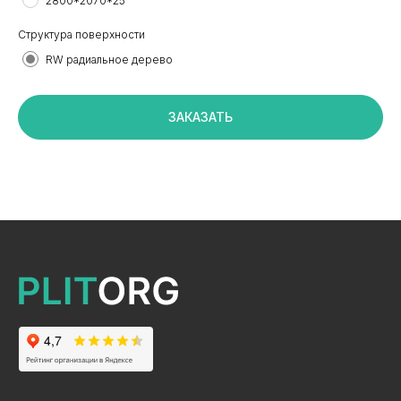
2800*2070*25
Структура поверхности
RW радиальное дерево
+7 495 799 83 99
info@plitorg.ru
ЗАКАЗАТЬ
КАТАЛОГ
ЛДСП/ДСП
ЛМДФ / МДФ
ЛХДФ/ХДФ
Столешницы Ультрадекор
Плинтуса кухонные
Бумажно-слоистые пластики CPL Ультрадекор
Столешницы Slim line
Кромочный материал
OSB-3
Мебельная фурнитура
Клей-расплав