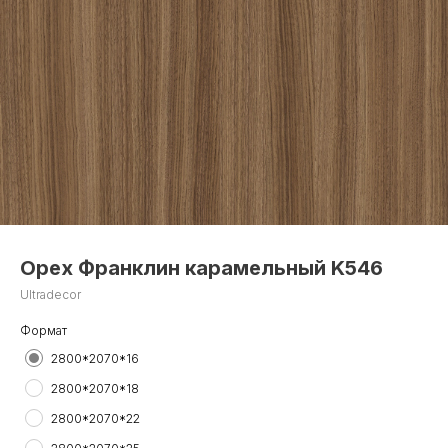
Орех Франклин карамельный K546
Ultradecor
Формат
2800*2070*16
2800*2070*18
2800*2070*22