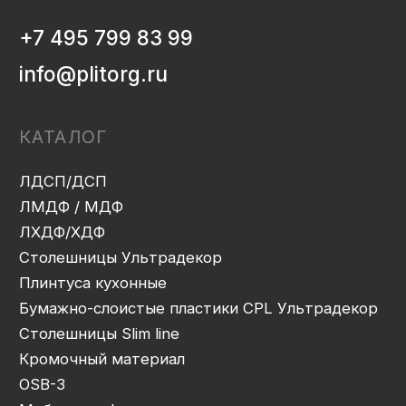
ИНФОРМАЦИЯ
Декоры и текстуры плит
Производство
Консультация
Замер
Проектирование
Распил
Кромление
Присадка
Фрезеровка
Упаковка и ОТК
Сборка
Доставка
Монтаж
Прайс-лист
Контакты
Политика конфиденциальности
Дизайн сайта: artandkate