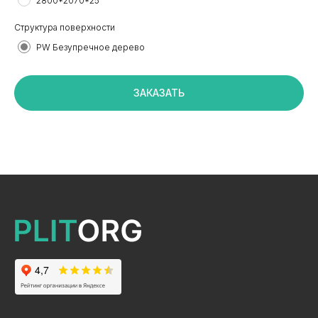
2800*2070*25
Структура поверхности
PW Безупречное дерево
+7 495 799 83 99
info@plitorg.ru
ЗАКАЗАТЬ
КАТАЛОГ
ЛДСП/ДСП
ЛМДФ / МДФ
ЛХДФ/ХДФ
Столешницы Ультрадекор
Плинтуса кухонные
Бумажно-слоистые пластики CPL Ультрадекор
Столешницы Slim line
Кромочный материал
OSB-3
Мебельная фурнитура
Клей-расплав