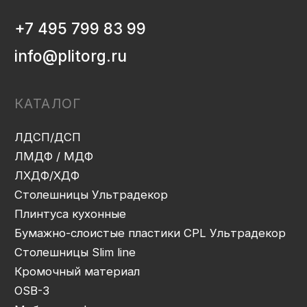
ИНФОРМАЦИЯ
Декоры и текстуры плит
Производство
Консультация
Замер
Проектирование
Распил
Кромление
Присадка
Фрезеровка
Упаковка и ОТК
Сборка
Доставка
Монтаж
Прайс-лист
Контакты
Политика конфиденциальности
Дизайн сайта: artandkate