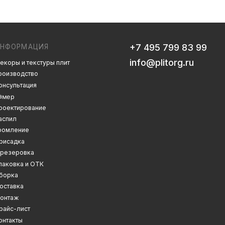
info@plitorg.ru
 плит
Дизайн сайта: artandkate