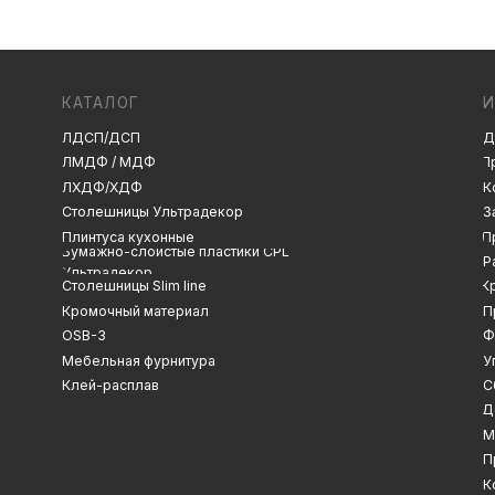
ЛДСП/ДСП
Декоры и текстуры
ЛМДФ / МДФ
Производство
ЛХДФ/ХДФ
Консультация
Замер
Столешницы Ультрадекор
Плинтуса кухонные
Проектирование
Бумажно-слоистые пластики CPL
Распил
Ультрадекор
Столешницы Slim line
Кромление
Кромочный материал
Присадка
OSB-3
Фрезеровка
Мебельная фурнитура
Упаковка и ОТК
Клей-расплав
Сборка
Доставка
Монтаж
Прайс-лист
Контакты
Политика конфиденциальности