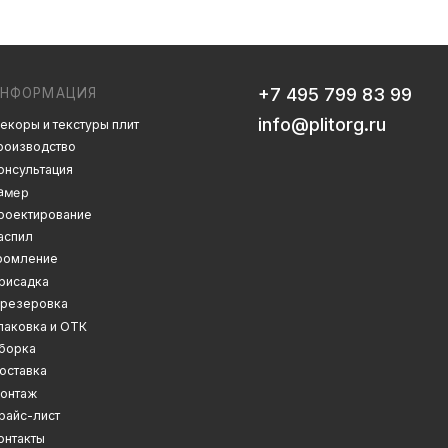
info@plitorg.ru
 плит
Дизайн сайта: artandkate