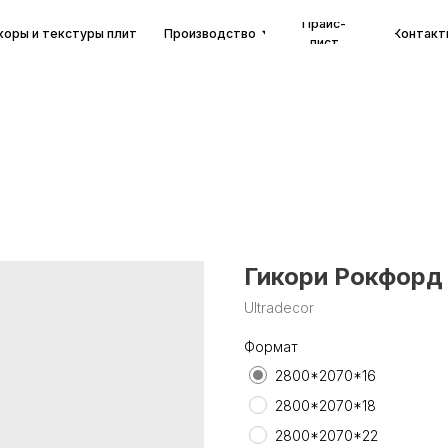
Прайс-
екстуры плит
Производство
Контакты
лист
Гикори Рокфорд
Ultradecor
Формат
2800*2070*16
2800*2070*18
2800*2070*22