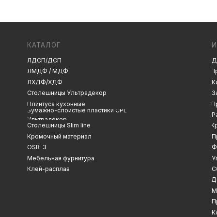
ЛДСП/ДСП
Декоры и текстуры
ЛМДФ / МДФ
Производство
ЛХДФ/ХДФ
Консультация
Замер
Столешницы Ультрадекор
Плинтуса кухонные
Проектирование
Бумажно-слоистые пластики CPL
Распил
Ультрадекор
Столешницы Slim line
Кромление
Кромочный материал
Присадка
OSB-3
Фрезеровка
Мебельная фурнитура
Упаковка и ОТК
Клей-расплав
Сборка
Доставка
Монтаж
Прайс-лист
Контакты
Политика конфиденциальности