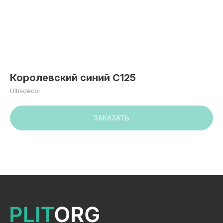
Королевский синий C125
Ultradecor
ЗАКАЗАТЬ
+7 495 799 83 99
info@plitorg.ru
КАТАЛОГ
ЛДСП/ДСП
ЛМДФ / МДФ