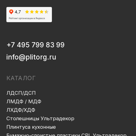
ЛХДФ/ХДФ
Столешницы Ультрадекор
Плинтуса кухонные
Бумажно-слоистые пластики CPL Ультрадекор
Столешницы Slim line
Кромочный материал
OSB-3
Мебельная фурнитура
Клей-расплав
ИНФОРМАЦИЯ
Декоры и текстуры плит
Производство
Консультация
Замер
Проектирование
Распил
Кромление
Присадка
Фрезеровка
Упаковка и ОТК