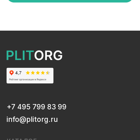
ЛХДФ/ХДФ
Столешницы Ультрадекор
Плинтуса кухонные
Бумажно-слоистые пластики CPL Ультрадекор
Столешницы Slim line
Кромочный материал
OSB-3
Мебельная фурнитура
Клей-расплав
ИНФОРМАЦИЯ
Декоры и текстуры плит
Производство
Консультация
Замер
Проектирование
Распил
Кромление
Присадка
Фрезеровка
Упаковка и ОТК