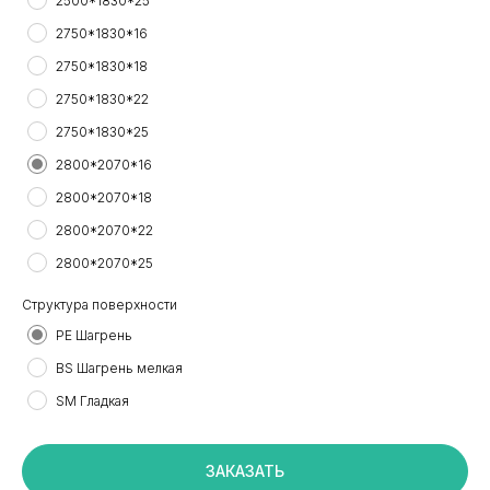
2500*1830*25
2750*1830*16
2750*1830*18
2750*1830*22
2750*1830*25
2800*2070*16
2800*2070*18
2800*2070*22
2800*2070*25
Структура поверхности
+7 495 799 83 99
PE Шагрень
info@plitorg.ru
BS Шагрень мелкая
SM Гладкая
КАТАЛОГ
ЛДСП/ДСП
ЗАКАЗАТЬ
ЛМДФ / МДФ