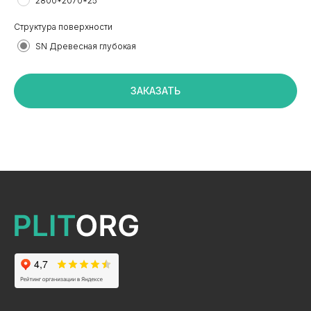
2800*2070*25
Структура поверхности
SN Древесная глубокая
+7 495 799 83 99
info@plitorg.ru
ЗАКАЗАТЬ
КАТАЛОГ
ЛДСП/ДСП
ЛМДФ / МДФ
ЛХДФ/ХДФ
Столешницы Ультрадекор
Плинтуса кухонные
Бумажно-слоистые пластики CPL Ультрадекор
Столешницы Slim line
Кромочный материал
OSB-3
Мебельная фурнитура
Клей-расплав