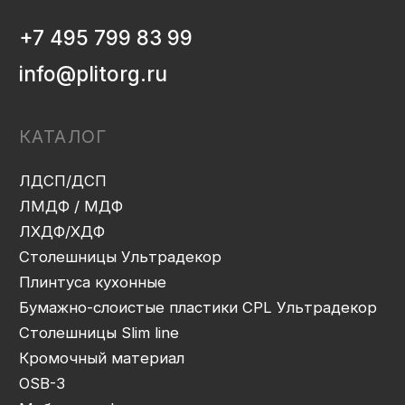
ИНФОРМАЦИЯ
Декоры и текстуры плит
Производство
Консультация
Замер
Проектирование
Распил
Кромление
Присадка
Фрезеровка
Упаковка и ОТК
Сборка
Доставка
Монтаж
Прайс-лист
Контакты
Политика конфиденциальности
Дизайн сайта: artandkate