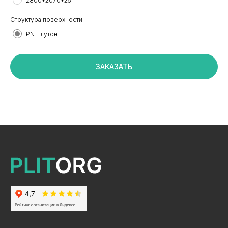
2800*2070*25
Структура поверхности
PN Плутон
+7 495 799 83 99
info@plitorg.ru
ЗАКАЗАТЬ
КАТАЛОГ
ЛДСП/ДСП
ЛМДФ / МДФ
ЛХДФ/ХДФ
Столешницы Ультрадекор
Плинтуса кухонные
Бумажно-слоистые пластики CPL Ультрадекор
Столешницы Slim line
Кромочный материал
OSB-3
Мебельная фурнитура
Клей-расплав