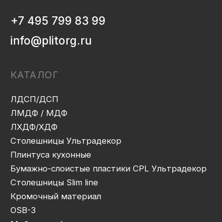
ИНФОРМАЦИЯ
Декоры и текстуры плит
Производство
Консультация
Замер
Проектирование
Распил
Кромление
Присадка
Фрезеровка
Упаковка и ОТК
Сборка
Доставка
Монтаж
Прайс-лист
Контакты
Политика конфиденциальности
Дизайн сайта: artandkate