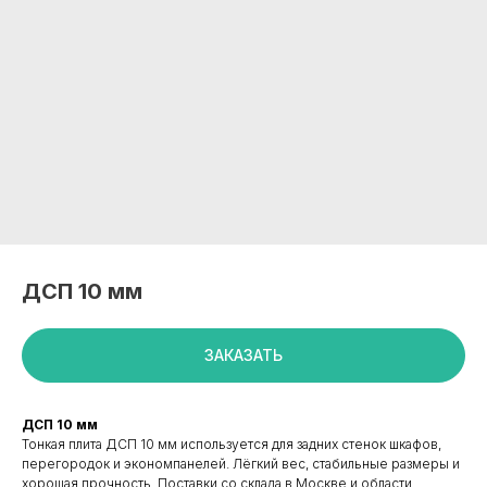
ДСП 10 мм
ЗАКАЗАТЬ
ДСП 10 мм
Тонкая плита ДСП 10 мм используется для задних стенок шкафов,
+7 495 799 83 99
перегородок и экономпанелей. Лёгкий вес, стабильные размеры и
info@plitorg.ru
хорошая прочность. Поставки со склада в Москве и области.