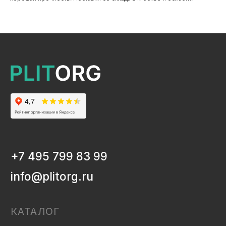
КАТАЛОГ
ЛДСП/ДСП
ЛМДФ / МДФ
ЛХДФ/ХДФ
Столешницы Ультрадекор
Плинтуса кухонные
Бумажно-слоистые пластики CPL Ультрадекор
Столешницы Slim line
Кромочный материал
OSB-3
Мебельная фурнитура
Клей-расплав
ИНФОРМАЦИЯ
Декоры и текстуры плит
Производство
Консультация
Замер