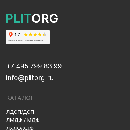
ЛДСП/ДСП
ЛМДФ / МДФ
ЛХДФ/ХДФ
Столешницы Ультрадекор
Плинтуса кухонные
Бумажно-слоистые пластики CPL Ультрадекор
Столешницы Slim line
Кромочный материал
OSB-3
Мебельная фурнитура
Клей-расплав
ИНФОРМАЦИЯ
Декоры и текстуры плит
Производство
Консультация
Замер
Проектирование
Распил
Кромление