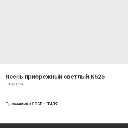
Ясень прибрежный светлый K525
Ultradecor
+7 495 799 83 99
Представлен в ЛДСП и ЛМДФ
info@plitorg.ru
КАТАЛОГ