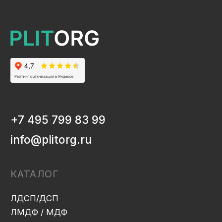
ЛДСП/ДСП
ЛМДФ / МДФ
ЛХДФ/ХДФ
Столешницы Ультрадекор
Плинтуса кухонные
Бумажно-слоистые пластики CPL Ультрадекор
Столешницы Slim line
Кромочный материал
OSB-3
Мебельная фурнитура
Клей-расплав
ИНФОРМАЦИЯ
Декоры и текстуры плит
Производство
Консультация
Замер
Проектирование
Распил
Кромление