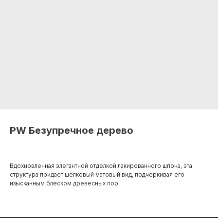
PW Безупречное дерево
Вдохновленная элегантной отделкой лакированного шпона, эта
структура придает шелковый матовый вид, подчеркивая его
+7 495 799 83 99
изысканным блеском древесных пор.
info@plitorg.ru
КАТАЛОГ