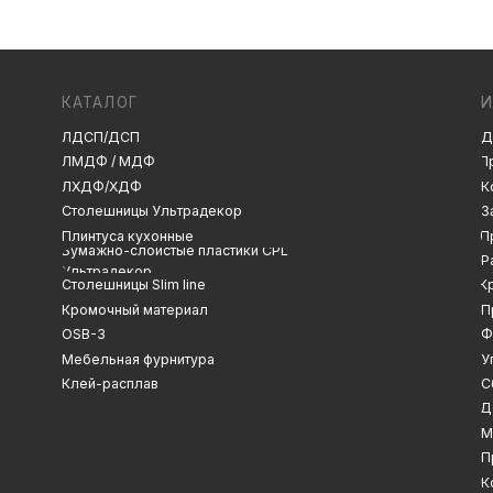
ЛДСП/ДСП
Декоры и текстуры
ЛМДФ / МДФ
Производство
ЛХДФ/ХДФ
Консультация
Замер
Столешницы Ультрадекор
Плинтуса кухонные
Проектирование
Бумажно-слоистые пластики CPL
Распил
Ультрадекор
Столешницы Slim line
Кромление
Кромочный материал
Присадка
OSB-3
Фрезеровка
Мебельная фурнитура
Упаковка и ОТК
Клей-расплав
Сборка
Доставка
Монтаж
Прайс-лист
Контакты
Политика конфиденциальности