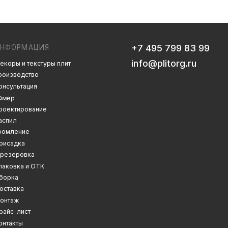
info@plitorg.ru
 плит
Дизайн сайта: artandkate