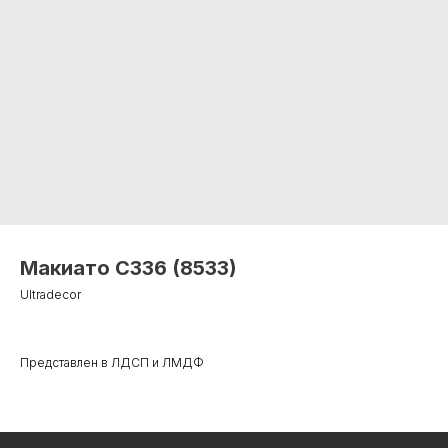
Макиато С336 (8533)
Ultradecor
+7 495 799 83 99
Представлен в ЛДСП и ЛМДФ
info@plitorg.ru
КАТАЛОГ