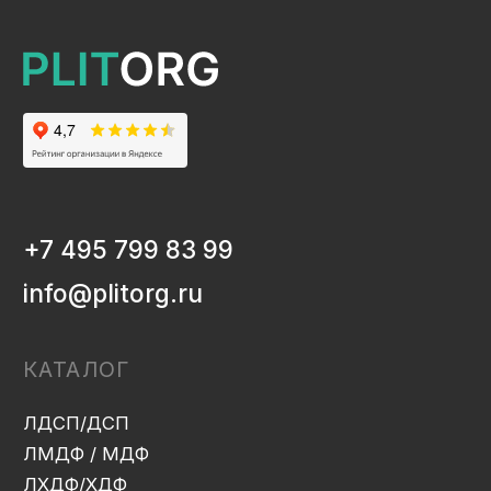
ЛДСП/ДСП
ЛМДФ / МДФ
ЛХДФ/ХДФ
Столешницы Ультрадекор
Плинтуса кухонные
Бумажно-слоистые пластики CPL Ультрадекор
Столешницы Slim line
Кромочный материал
OSB-3
Мебельная фурнитура
Клей-расплав
ИНФОРМАЦИЯ
Декоры и текстуры плит
Производство
Консультация
Замер
Проектирование
Распил
Кромление