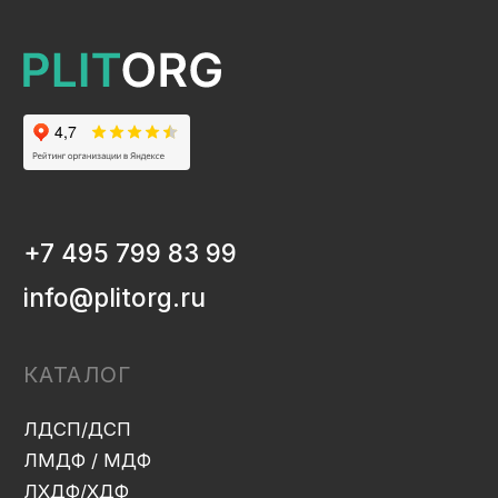
ЛДСП/ДСП
ЛМДФ / МДФ
ЛХДФ/ХДФ
Столешницы Ультрадекор
Плинтуса кухонные
Бумажно-слоистые пластики CPL Ультрадекор
Столешницы Slim line
Кромочный материал
OSB-3
Мебельная фурнитура
Клей-расплав
ИНФОРМАЦИЯ
Декоры и текстуры плит
Производство
Консультация
Замер
Проектирование
Распил
Кромление