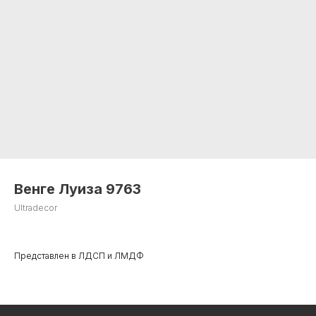
Венге Луиза 9763
Ultradecor
+7 495 799 83 99
Представлен в ЛДСП и ЛМДФ
info@plitorg.ru
КАТАЛОГ