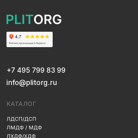
ЛДСП/ДСП
ЛМДФ / МДФ
ЛХДФ/ХДФ
Столешницы Ультрадекор
Плинтуса кухонные
Бумажно-слоистые пластики CPL Ультрадекор
Столешницы Slim line
Кромочный материал
OSB-3
Мебельная фурнитура
Клей-расплав
ИНФОРМАЦИЯ
Декоры и текстуры плит
Производство
Консультация
Замер
Проектирование
Распил
Кромление