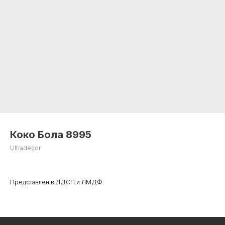
Коко Бола 8995
Ultradecor
+7 495 799 83 99
Представлен в ЛДСП и ЛМДФ
info@plitorg.ru
КАТАЛОГ