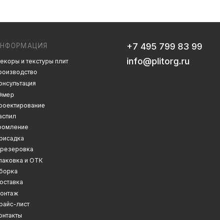
info@plitorg.ru
 плит
Дизайн сайта: artandkate