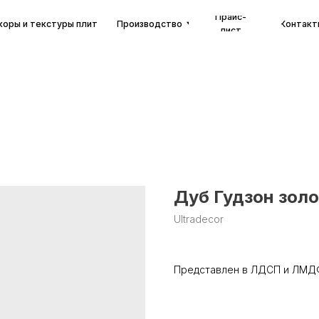
Прайс-
екстуры плит
Производство
Контакты
лист
Дуб Гудзон зол
Ultradecor
Представлен в ЛДСП и ЛМД