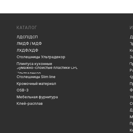
ЛДСП/ДСП
Декоры и текстуры
ЛМДФ / МДФ
Производство
ЛХДФ/ХДФ
Консультация
Замер
Столешницы Ультрадекор
Плинтуса кухонные
Проектирование
Бумажно-слоистые пластики CPL
Распил
Ультрадекор
Столешницы Slim line
Кромление
Кромочный материал
Присадка
OSB-3
Фрезеровка
Мебельная фурнитура
Упаковка и ОТК
Клей-расплав
Сборка
Доставка
Монтаж
Прайс-лист
Контакты
Политика конфиденциальности