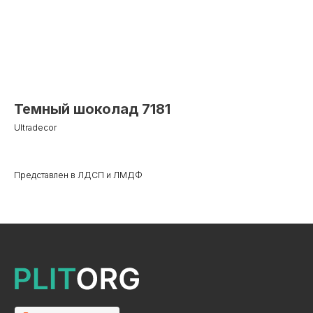
Темный шоколад 7181
Ultradecor
Представлен в ЛДСП и ЛМДФ
+7 495 799 83 99
info@plitorg.ru
КАТАЛОГ
ЛДСП/ДСП
ЛМДФ / МДФ
ЛХДФ/ХДФ
Столешницы Ультрадекор