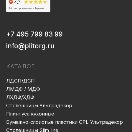
Плинтуса кухонные
Бумажно-слоистые пластики CPL Ультрадекор
Столешницы Slim line
Кромочный материал
OSB-3
Мебельная фурнитура
Клей-расплав
ИНФОРМАЦИЯ
Декоры и текстуры плит
Производство
Консультация
Замер
Проектирование
Распил
Кромление
Присадка
Фрезеровка
Упаковка и ОТК
Сборка